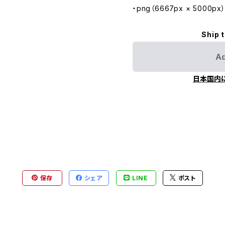
・png（6667px × 5000px
Ship 
Ad
日本国内
保存
シェア
LINE
ポスト