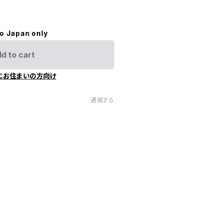
）
to Japan only
d to cart
にお住まいの方向け
通報する