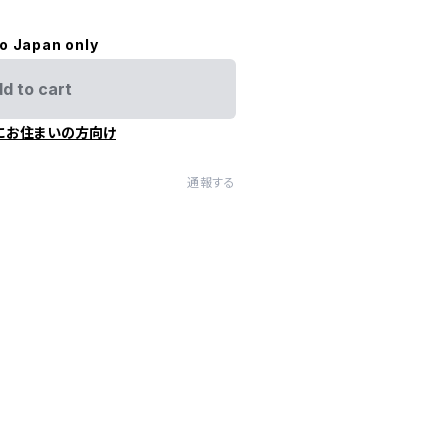
to Japan only
d to cart
にお住まいの方向け
通報する