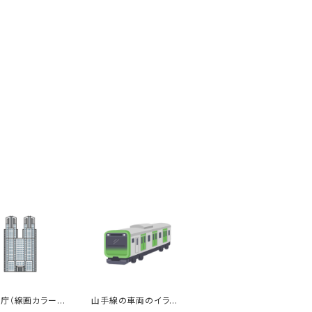
庁（線画カラー）
山手線の車両のイラス
スト
ト