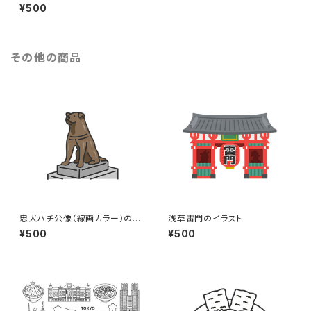
コン（線画カラー）のイラスト
¥500
その他の商品
忠犬ハチ公像（線画カラー）のイ
浅草雷門のイラスト
ラスト
¥500
¥500