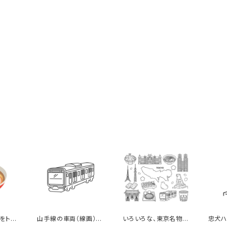
をトッ
山手線の車両（線画）の
いろいろな、東京名物
忠犬ハ
ーメン
イラスト
（線画）のイラストセット
イラス