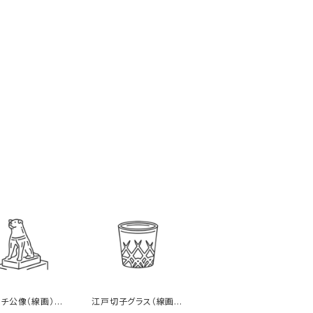
チ公像（線画）の
江戸切子グラス（線画）
ト
のイラスト