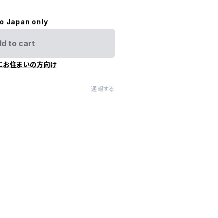
to Japan only
d to cart
にお住まいの方向け
通報する