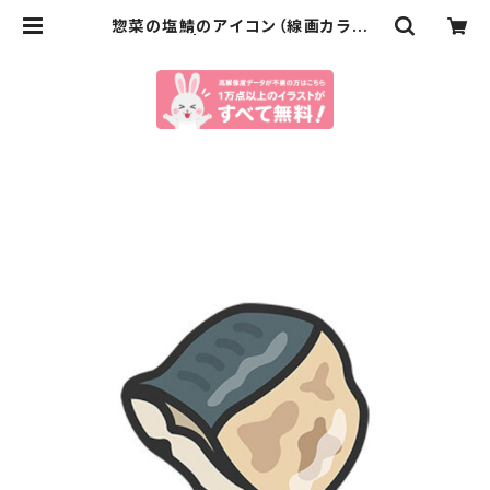
惣菜の塩鯖のアイコン（線画カラー）
のイラスト | イラストセンター有料素
材販売