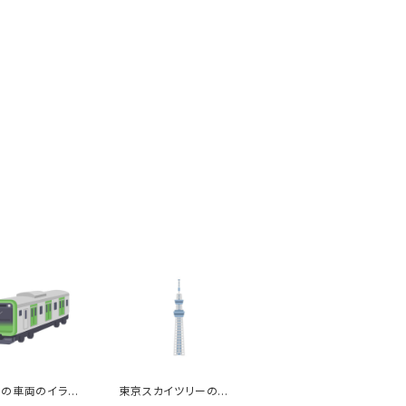
の車両のイラス
東京スカイツリーのイラ
スト