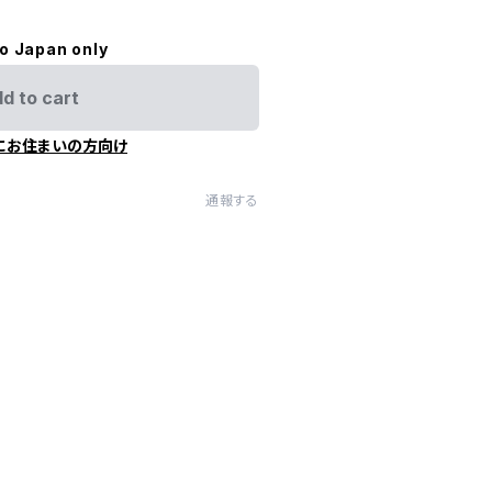
to Japan only
d to cart
にお住まいの方向け
通報する