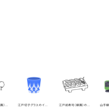
画）の
江戸切子グラスのイラ
江戸前寿司（線画）のイ
山手線
スト
ラスト
ト