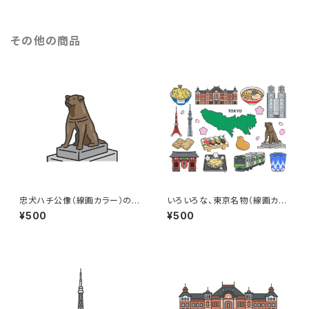
その他の商品
忠犬ハチ公像（線画カラー）のイ
いろいろな、東京名物（線画カラ
ラスト
ー）のイラストセット
¥500
¥500