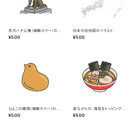
忠犬ハチ公像（線画カラー）のイ
日本の白地図のイラスト
ラスト
¥500
¥500
ひよこの饅頭（線画カラー）のイ
昔ながらの、海苔をトッピングし
ラスト
た醤油ラーメン（線画カラー）の
¥500
¥500
イラスト