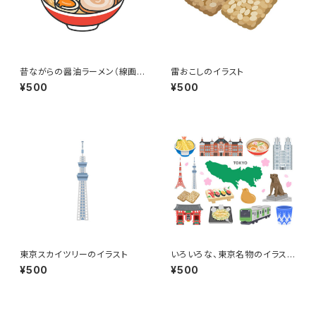
昔ながらの醤油ラーメン（線画カ
雷おこしのイラスト
ラー）のイラスト
¥500
¥500
東京スカイツリーのイラスト
いろいろな、東京名物のイラスト
セット
¥500
¥500