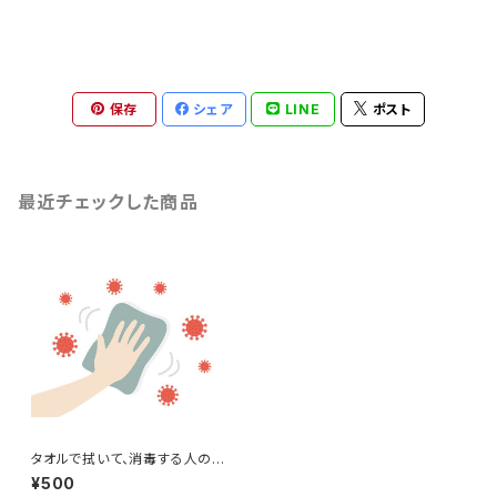
保存
シェア
LINE
ポスト
最近チェックした商品
タオルで拭いて、消毒する人のイ
ラスト
¥500