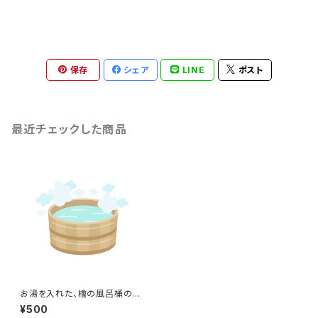
保存
シェア
LINE
ポスト
最近チェックした商品
お湯を入れた、檜の風呂桶のイ
ラスト
¥500