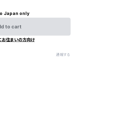
to Japan only
d to cart
にお住まいの方向け
通報する