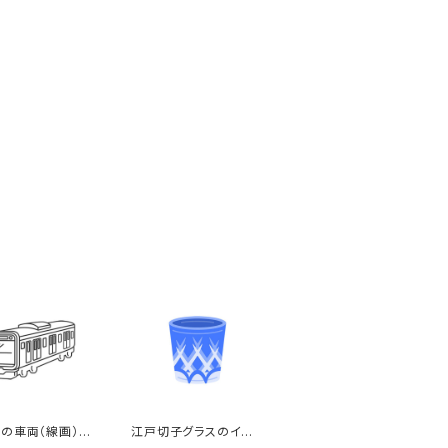
の車両（線画）の
江戸切子グラスのイラ
ト
スト