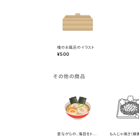
檜のお風呂のイラスト
¥500
その他の商品
昔ながらの、海苔をトッ
もんじゃ焼き（線
ピングした醤油ラーメン
ラスト