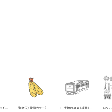
のイラ
海老天（線画カラー）の
山手線の車両（線画）の
いろい
イラスト
イラスト
（線画