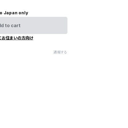
to Japan only
d to cart
にお住まいの方向け
通報する