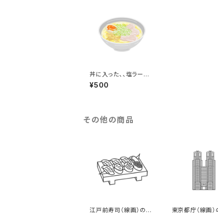
丼に入った、、塩ラーメ
ンのイラスト
¥500
その他の商品
江戸前寿司（線画）のイ
東京都庁（線画）
ラスト
スト