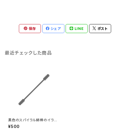
保存
シェア
LINE
ポスト
最近チェックした商品
黒色のスパイラル綿棒のイラス
ト
¥500