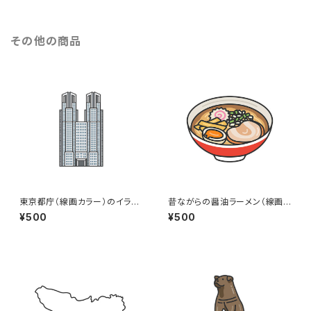
その他の商品
東京都庁（線画カラー）のイラス
昔ながらの醤油ラーメン（線画カ
ト
ラー）のイラスト
¥500
¥500