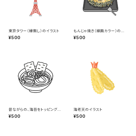
東京タワー（縁無し）のイラスト
もんじゃ焼き（線画カラー）のイ
ラスト
¥500
¥500
昔ながらの、海苔をトッピングし
海老天のイラスト
た醤油ラーメン（線画）のイラス
¥500
¥500
ト