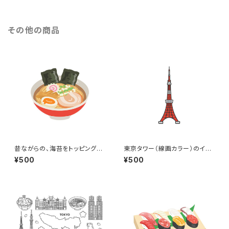
その他の商品
昔ながらの、海苔をトッピングし
東京タワー（線画カラー）のイラ
た醤油ラーメンのイラスト
スト
¥500
¥500