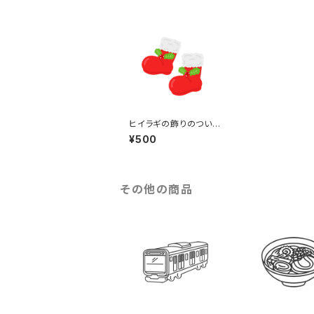
ヒイラギの飾りのつい
た、サンタクロースのブ
¥500
ーツのイラスト（eps+p
ngデータセット）
その他の商品