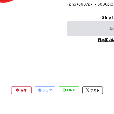
・png（6667px × 5000px
Ship 
Ad
日本国内
保存
シェア
LINE
ポスト