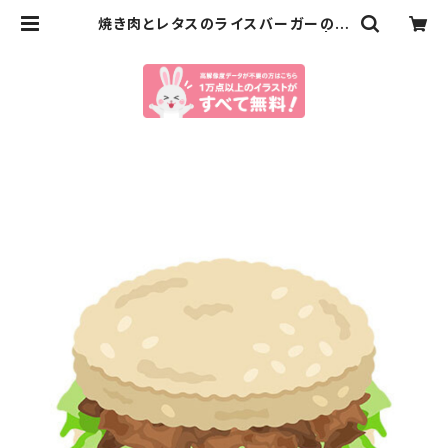
焼き肉とレタスのライスバーガーのイ
ラスト（eps+pngデータセット） | イ
ラストセンター有料素材販売