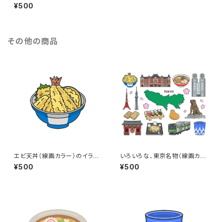
スト（eps+pngデータセット）
¥500
その他の商品
エビ天丼（線画カラー）のイラス
いろいろな、東京名物（線画カラ
ト
ー）のイラストセット
¥500
¥500