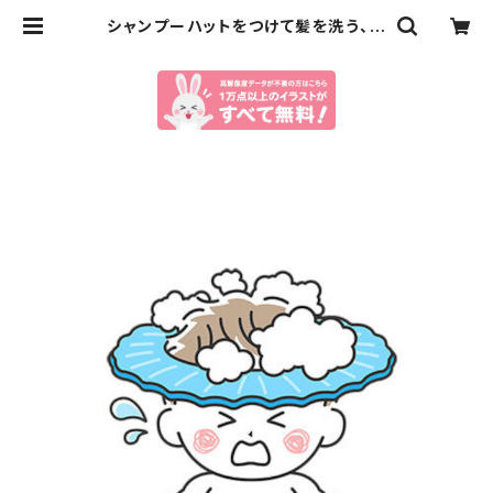
シャンプーハットをつけて髪を洗う、泣
いている子どものイラスト（eps+pn
gデータセット） | イラストセンター有
料素材販売