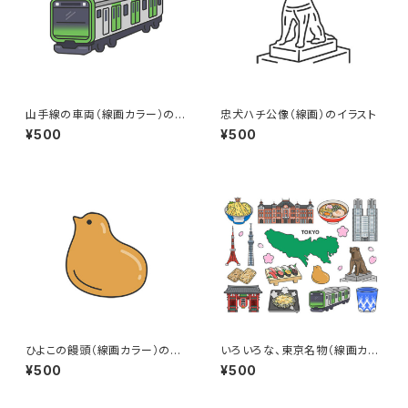
山手線の車両（線画カラー）のイ
忠犬ハチ公像（線画）のイラスト
ラスト
¥500
¥500
ひよこの饅頭（線画カラー）のイ
いろいろな、東京名物（線画カラ
ラスト
ー）のイラストセット
¥500
¥500