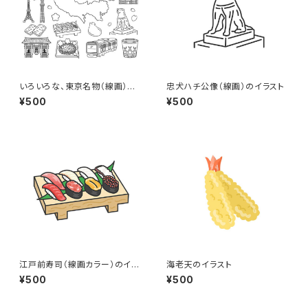
いろいろな、東京名物（線画）の
忠犬ハチ公像（線画）のイラスト
イラストセット
¥500
¥500
江戸前寿司（線画カラー）のイラ
海老天のイラスト
スト
¥500
¥500