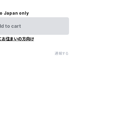
to Japan only
d to cart
にお住まいの方向け
通報する