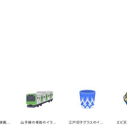
線画カ
山手線の車両のイラス
江戸切子グラスのイラ
エビ天
ト
スト
のイラ