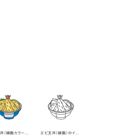
丼（線画カラー）
エビ天丼（線画）のイラ
スト
スト