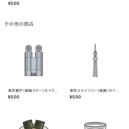
果音のイラスト（eps+pngデー
¥500
タセット）
その他の商品
東京都庁（線画カラー）のイラス
東京スカイツリー（線画）のイラ
ト
スト
¥500
¥500