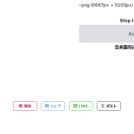
・png（6667px × 5000px
Ship 
Ad
日本国内
保存
シェア
LINE
ポスト