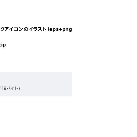
アイコンのイラスト（eps+png
zip
119バイト)