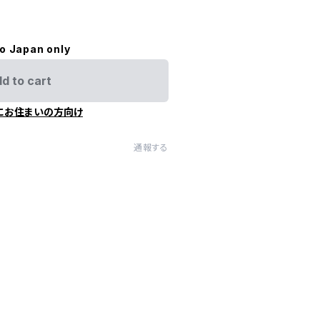
）
to Japan only
d to cart
にお住まいの方向け
通報する