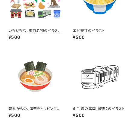
いろいろな、東京名物のイラスト
エビ天丼のイラスト
セット
¥500
¥500
昔ながらの、海苔をトッピングし
山手線の車両（線画）のイラスト
た醤油ラーメンのイラスト
¥500
¥500