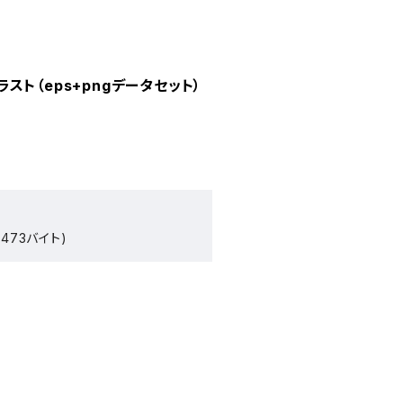
ト（eps+pngデータセット）
473バイト)
）