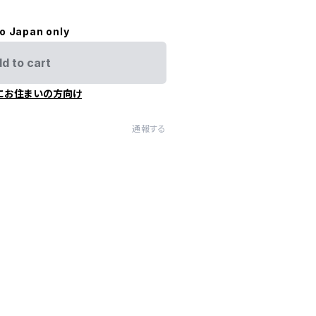
to Japan only
d to cart
にお住まいの方向け
通報する