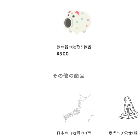
豚の器の蚊取り線香の
イラスト（eps+pngデ
¥500
ータセット）
その他の商品
日本の白地図のイラス
忠犬ハチ公像（線
ト
イラスト