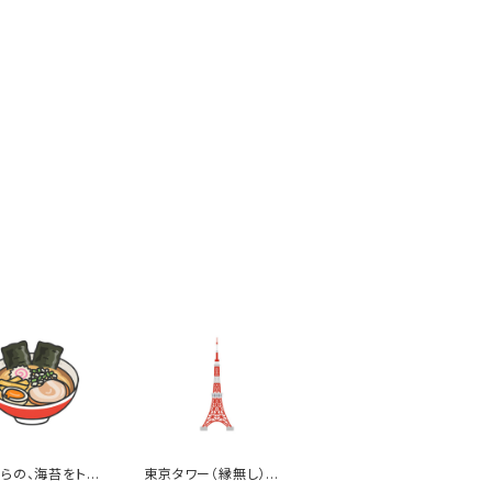
らの、海苔をトッ
東京タワー（縁無し）の
した醤油ラーメン
イラスト