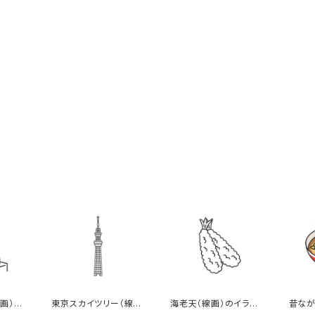
画）の
東京スカイツリー（線
海老天（線画）のイラス
昔なが
画）のイラスト
ト
ピング