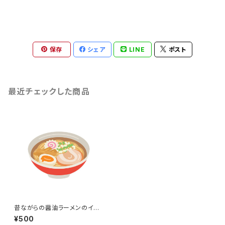
保存
シェア
LINE
ポスト
最近チェックした商品
昔ながらの醤油ラーメンのイラ
スト
¥500