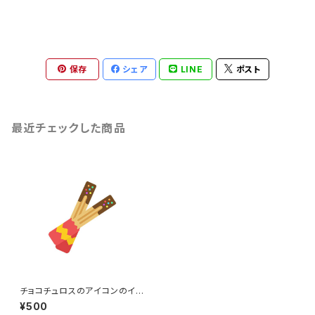
保存
シェア
LINE
ポスト
最近チェックした商品
チョコチュロスのアイコンのイラ
スト
¥500