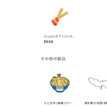
チュロスのアイコンのイ
ラスト
¥500
その他の商品
エビ天丼（線画カラー）
東京都の地図（線
のイラスト
イラスト