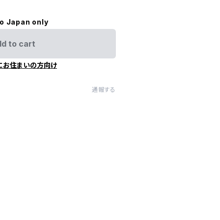
to Japan only
d to cart
にお住まいの方向け
通報する