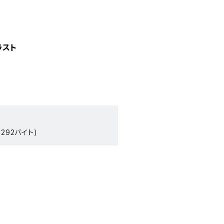
ラスト
292バイト)
）