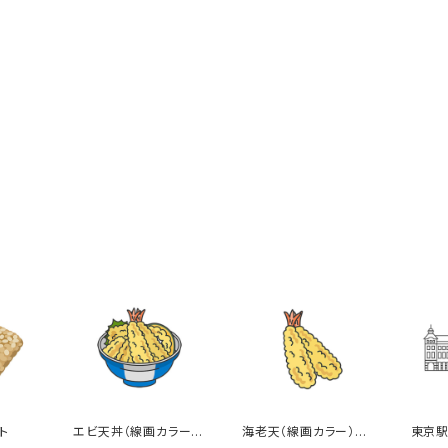
ト
エビ天丼（線画カラー）
海老天（線画カラー）の
東京駅
のイラスト
イラスト
ト