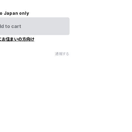
to Japan only
d to cart
にお住まいの方向け
通報する