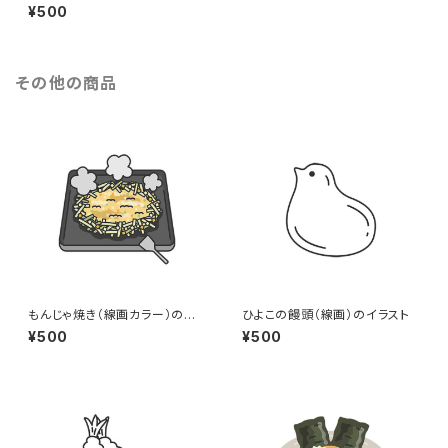
アイコン（線画カラー）のイラス
¥500
ト
その他の商品
もんじゃ焼き（線画カラー）のイ
ひよこの饅頭（線画）のイラスト
ラスト
¥500
¥500