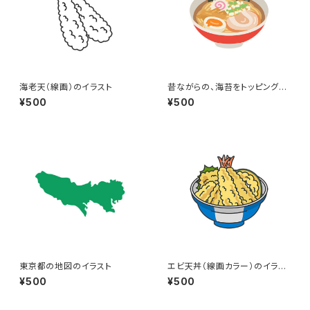
海老天（線画）のイラスト
昔ながらの、海苔をトッピングし
た醤油ラーメンのイラスト
¥500
¥500
東京都の地図のイラスト
エビ天丼（線画カラー）のイラス
ト
¥500
¥500