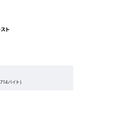
ラスト
714バイト)
）