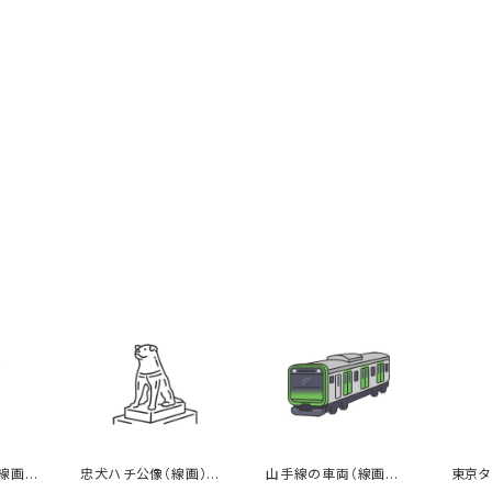
線画カ
忠犬ハチ公像（線画）の
山手線の車両（線画カラ
東京タ
イラスト
ー）のイラスト
イラス