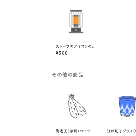
ストーブのアイコンのイ
ラスト
¥500
その他の商品
海老天（線画）のイラス
江戸切子グラス（
ト
ラー）のイラスト