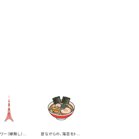
ワー（縁無し）の
昔ながらの、海苔をトッ
ト
ピングした醤油ラーメン