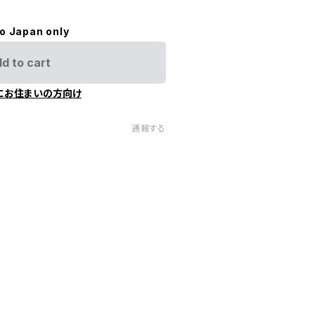
to Japan only
d to cart
にお住まいの方向け
通報する