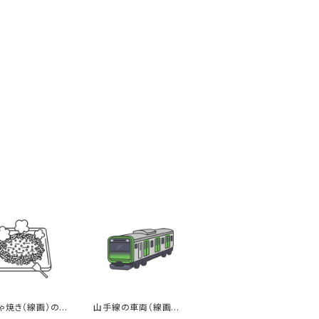
ゃ焼き（線画）のイ
山手線の車両（線画カラ
ー）のイラスト