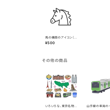
馬の横顔のアイコン（線
画）のイラスト
¥500
その他の商品
いろいろな、東京名物
山手線の車両の
（線画カラー）のイラスト
ト