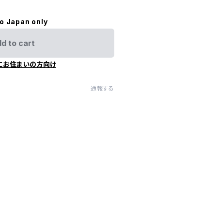
to Japan only
d to cart
にお住まいの方向け
通報する