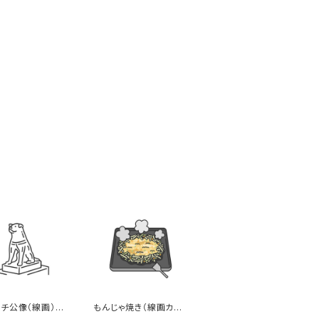
チ公像（線画）の
もんじゃ焼き（線画カラ
ト
ー）のイラスト