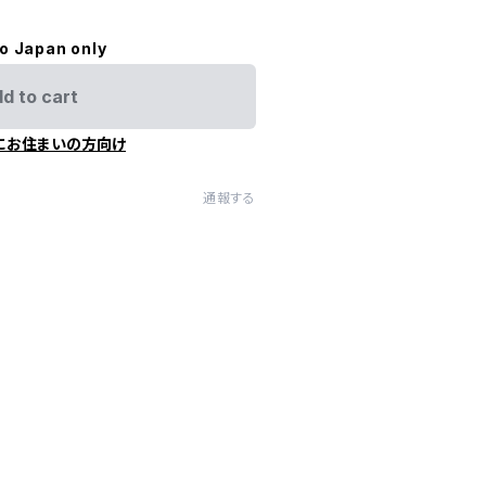
to Japan only
d to cart
にお住まいの方向け
通報する