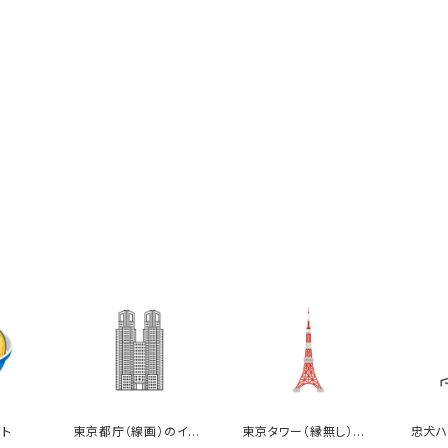
ト
東京都庁（線画）のイラ
東京タワー（縁無し）の
忠犬ハ
スト
イラスト
イラス