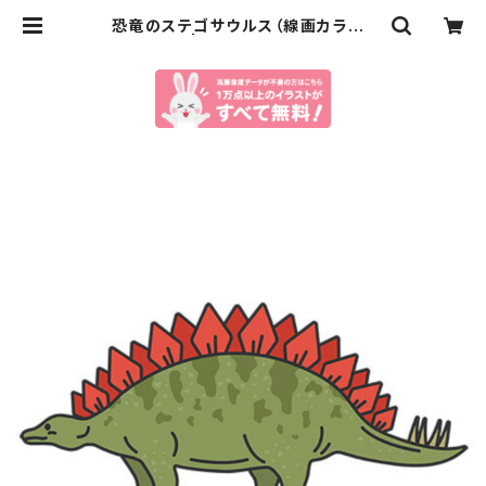
恐竜のステゴサウルス（線画カラー）
のイラスト | イラストセンター有料素
材販売