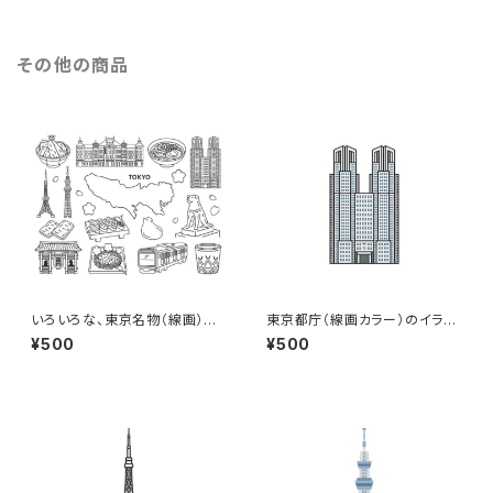
その他の商品
いろいろな、東京名物（線画）の
東京都庁（線画カラー）のイラス
イラストセット
ト
¥500
¥500