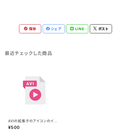
保存
シェア
LINE
ポスト
最近チェックした商品
AVIの拡張子のアイコンのイラ
スト
¥500