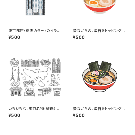
東京都庁（線画カラー）のイラス
昔ながらの、海苔をトッピングし
ト
た醤油ラーメンのイラスト
¥500
¥500
いろいろな、東京名物（線画）の
昔ながらの、海苔をトッピングし
イラストセット
た醤油ラーメン（線画カラー）の
¥500
¥500
イラスト