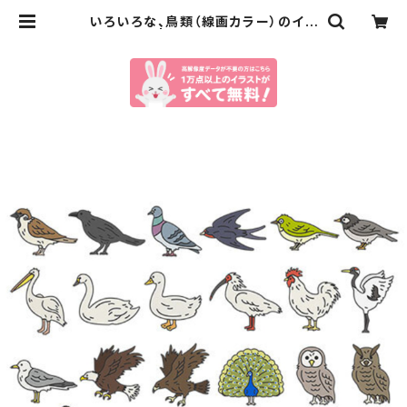
いろいろな、鳥類（線画カラー）のイラ
ストセット | イラストセンター有料素
材販売